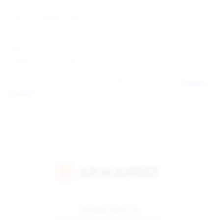
Сопротивление: 0.6 / 1.0 Ом.
Порт для зарядки: USB-C.
Максимальная мощность: 30 Вт.
Вес: 46 г.
Материал корпуса: алюминиевый сплав.
Размер: 113.2 x 25 мм.
Вы можете скачать материалы по BRUSKO FAVOSTIX по
данной
ссылке
Режим работы