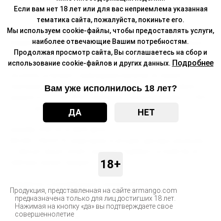
Если вам нет 18 лет или для вас неприемлема указанная
максимально комфортным.
тематика сайта, пожалуйста, покиньте его.
Мы используем cookie-файлы, чтобы предоставлять услуги,
МЕНЯЙ МОЩНОСТЬ ОДНОЙ КНОПКОЙ
наиболее отвечающие Вашим потребностям.
В зависимости от выбранного картриджа ты можешь изменить
Продолжая просмотр сайта, Вы соглашаетесь на сбор и
мощность BRUSKO FAVOSTIX с помощью одной кнопки. Для
Подробнее
использование cookie-файлов и других данных.
этого тебе нужно трижды нажать на неё, после чего нажатием
на кнопку установить необходимое значение на экране.
Картридж с сопротивлением 0.6 Ohm работает в диапазоне
Вам уже исполнилось 18 лет?
мощности от 15 до 18 W, а картридж с сопротивлением 1.0 Ohm
— от 12 до 15 W.
ДА
НЕТ
ДОБАВЬ КРАСОК В СВОЙ ДЕНЬ
BRUSKO FAVOSTIX представлен в четырёх цветовых решениях
— чёрный, серый, синий и красный. Подобрать устройство на
18+
свой вкус сможет каждый.
Разработан в коллаборации с компанией Aspire.
Продукция, представленная на сайте armango.com
предназначена только для лиц достигших 18 лет.
Ёмкость аккумулятора: 1000 мАч.
Нажимая на кнопку «да» вы подтверждаете свое
совершеннолетие
Объём картриджа: 3 мл.