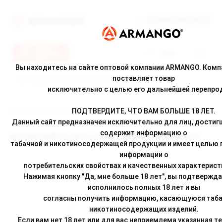
8 (800) 500-30-67
Меню
Вход
Вы находитесь на сайте оптовой компании ARMANGO. Ком
поставляет товар
исключительно с целью его дальнейшей перепро
ПОДТВЕРДИТЕ, ЧТО ВАМ БОЛЬШЕ 18 ЛЕТ.
Главная
/
Новости
/ ВСТРЕЧАЙТЕ ПЯТЬ НОВЫХ ВКУСОВ BRUSKO!
Данный сайт предназначен исключительно для лиц, достигш
содержит информацию о
ВСТРЕЧАЙТЕ ПЯТЬ НОВЫХ ВКУСОВ BRUSKO!
табачной и никотиносодержащей продукции и имеет целью
информации о
потребительских свойствах и качественных характерист
Нажимая кнопку "Да, мне больше 18 лет", вы подтвержда
исполнилось полных 18 лет и вы
согласны получить информацию, касающуюся таба
никотиносодержащих изделий.
Если вам нет 18 лет или для вас неприемлема указанная т