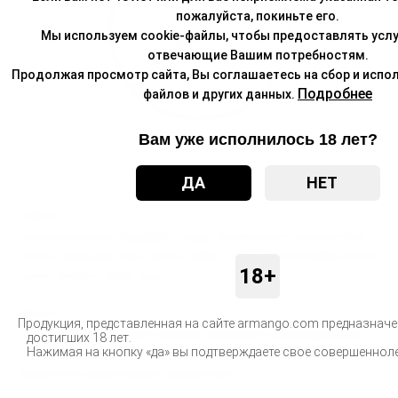
пожалуйста, покиньте его.
Мы используем cookie-файлы, чтобы предоставлять услу
отвечающие Вашим потребностям.
Продолжая просмотр сайта, Вы соглашаетесь на сбор и испол
Подробнее
файлов и других данных.
Вам уже исполнилось 18 лет?
ДА
НЕТ
ГРАНАТ
Уникальный вкус бордового плода, наполненного множеством
сочных, вяжущих язык кислых зёрен. Легенда ближневосточной
18+
кухни прямо в твоей чаше.
МОХИТО
Продукция, представленная на сайте armango.com предназначе
Знаменитый кубинский коктейль в безалкогольной вариации, в
достигших 18 лет.
Нажимая на кнопку «да» вы подтверждаете свое совершеннол
основе которого сок лайма и свежие листья мяты, поможет
освежиться даже в самый жаркий день.