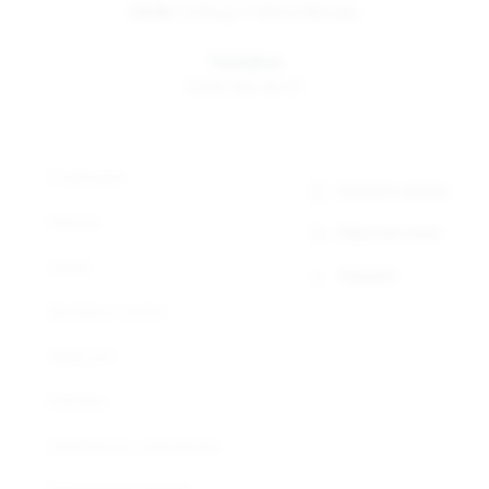
Сб-Вс
12:00 до 17:00 по Москве
Телефон
8 800 500-30-67
О компании
Заказать звонок
Новости
Обратная связь
Статьи
Telegram
Доставка и оплата
Прайс-лист
Контакты
Сертификаты и декларации