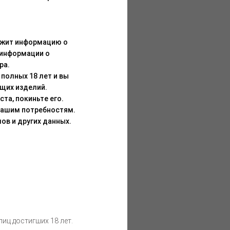
ержит информацию о
 информации о
ра.
полных 18 лет и вы
щих изделий.
та, покиньте его.
Вашим потребностям.
ов и других данных.
иц достигших 18 лет.